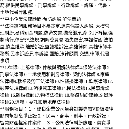
務,提供民事訴訟、刑事訴訟、行政訴訟、訴願、代書、
土地代書等服務.
**中小企業法律顧問-預防糾紛.解決問題
**法律諮詢服務項目本票裁定,連帶保證人糾紛, 大樓管
理糾紛,易科罰金問題,偽造文書,拋棄繼承,命令,所有權,強
制執行,傷害罪,違規,調解委員會,過失傷害,存證信函,法拍
屋,遺產繼承,離婚訴訟,監護權訴訟,高雄律師,高雄律師事
務所,民事訴訟,刑事訴訟,國賠,法律顧問,交通,律師,代書
事項
**1.律師2.上訴律師3.仲裁與調解法律師4.保險法律師 5.
刑事法律師 6.土地使用和劃分律師7.契約法律師 8.家庭
法律師9.就業及勞工法律師10.性騷擾律師11.監護律師12.
破產法規律師13.酒後駕車律師14.民法律師15.民事訴訟
律師 16.離婚律師17.物權法律師 18.醫療糾紛律師19.辯護
律師20.遺囑、委託和房地產法律師
**服務項目：１．優良企業公司量身訂製專屬VIP級法律
顧問幫您息爭止訟２．民事、商事、刑事、行政訴訟、
智慧財產權案件案件 ３．公司法律糾紛處理、勞資爭