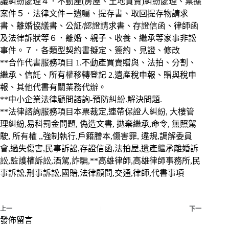
議糾紛處理４．不動產(房屋、土地買賣)糾紛處理、票據
案件５．法律文件－遺囑、提存書、取回提存物請求
書、離婚協議書、公証/認證請求書、存證信函、律師函
及法律訴狀等６．離婚、親子、收養、繼承等家事非訟
事件。７．各類型契約書擬定、簽約、見證、修改
**合作代書服務項目 1.不動產買賣贈與、法拍、分割、
繼承、信託、所有權移轉登記 2.遺產稅申報、贈與稅申
報、其他代書有關業務代辦。
**中小企業法律顧問諮詢-預防糾紛.解決問題.
**法律諮詢服務項目本票裁定,連帶保證人糾紛, 大樓管
理糾紛,易科罰金問題, 偽造文書, 拋棄繼承,命令, 無照駕
駛, 所有權 ,,強制執行,戶籍謄本,傷害罪, 違規,調解委員
會,過失傷害,民事訴訟,存證信函,法拍屋,遺產繼承離婚訴
訟,監護權訴訟,酒駕,詐騙,**高雄律師,高雄律師事務所,民
事訴訟,刑事訴訟,國賠,法律顧問,交通,律師,代書事項
上一
下一
發佈留言