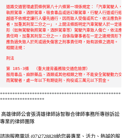
道路交通管理處罰條例第八十六條第一項係規定：「汽車駕駛人，無駕駛

執照駕車，酒醉駕車，吸食毒品或迷幻藥駕車，行駛人行道或行經行人穿

越道不依規定讓行人優先通行，因而致人受傷或死亡，依法應負刑事責任

者，加重其刑至二分之一」，上開法條既明定汽車駕駛人於一定違規之情

形（如無駕駛執照駕車，酒醉駕車等）駕駛汽車致人傷亡，依法應負刑事

責任時，加重其刑至二分之一，自係指肇事者在一定之違規情形下，依法

應負過失致人於死或過失傷害之刑事責任時，始有該條之適用。
第 185-3條  （重大違背義務致交通危險罪）

服用毒品、麻醉藥品、酒類或其他相類之物，不能安全駕駛動力交通工具

而駕駛者，處一年以下有期徒刑、拘役或三萬元以下罰金。
*************************************************
******************
高雄律師公會張清雄律師詠智聯合律師事務所專辦訴訟
專業的律師團隊
諮詢服務電話
(07)2728828給您最專業、活力、熱誠的服