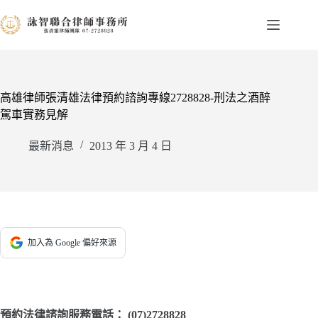
跳
至
主
要
內
容
高雄律師張清雄法律預約諮詢專線2728828-刑法之酒醉
駕車實務見解
最新消息
2013 年 3 月 4 日
加入為 Google 偏好來源
預約法律諮詢服務電話：
(07)2728828