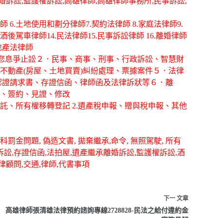
離婚訴訟,監護權訴訟,高雄律師,高雄律師事務所,民事訴訟,
律師 6.土地使用和劃分律師7.契約法律師 8.家庭法律師9.
酒後駕車律師14.民法律師15.民事訴訟律師 16.離婚律師
房地產法律師
幫您息爭止訟２．民事、商事、刑事、行政訴訟、智慧財
不動產(房屋、土地買賣)糾紛處理、票據案件５．法律
認證請求書、存證信函、律師函及法律訴狀等６．離
、簽約、見證、修改
信託、所有權移轉登記 2.遺產稅申報、贈與稅申報、其他
罰金問題, 偽造文書, 拋棄繼承,命令, 無照駕駛, 所有
事訴訟,存證信函,法拍屋,遺產繼承離婚訴訟,監護權訴訟,酒
律顧問,交通,律師,代書事項
下一
文章
高雄律師張清雄法律預約諮詢專線2728828-民法之給付違約金