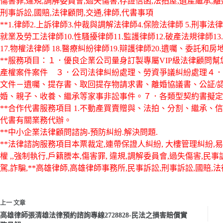
傷害罪,違規,調解委員會,過失傷害,存證信函,法拍屋,遺產繼承,
刑事訴訟,國賠,法律顧問,交通,律師,代書事項
**1.律師2.上訴律師3.仲裁與調解法律師4.保險法律師 5.刑事法
就業及勞工法律師10.性騷擾律師11.監護律師12.破產法規律師13.
17.物權法律師 18.醫療糾紛律師19.辯護律師20.遺囑、委託和
**服務項目：１．優良企業公司量身訂製專屬VIP級法律顧問
產權案件案件 ３．公司法律糾紛處理、勞資爭議糾紛處理４．
文件－遺囑、提存書、取回提存物請求書、離婚協議書、公証/
婚、親子、收養、繼承等家事非訟事件。７．各類型契約書擬定
**合作代書服務項目 1.不動產買賣贈與、法拍、分割、繼承、
代書有關業務代辦。
**中小企業法律顧問諮詢-預防糾紛.解決問題.
**法律諮詢服務項目本票裁定,連帶保證人糾紛, 大樓管理糾紛,易科
權 ,,強制執行,戶籍謄本,傷害罪, 違規,調解委員會,過失傷害,民
駕,詐騙,**高雄律師,高雄律師事務所,民事訴訟,刑事訴訟,國賠,法
上一
文章
高雄律師張清雄法律預約諮詢專線2728828-民法之損害賠償實