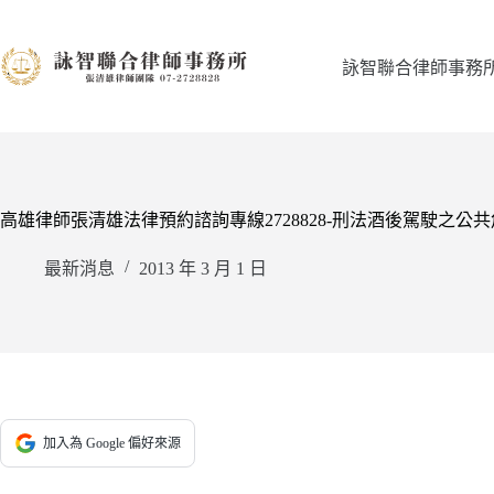
跳
至
主
詠智聯合律師事務
要
內
容
高雄律師張清雄法律預約諮詢專線2728828-刑法酒後駕駛之公
最新消息
2013 年 3 月 1 日
加入為 Google 偏好來源