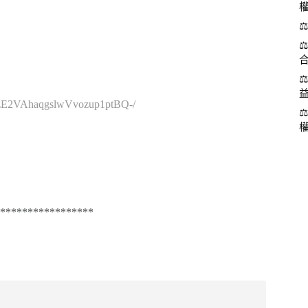
cVzE2VAhaqgslwVvozup1ptBQ-/
*****************