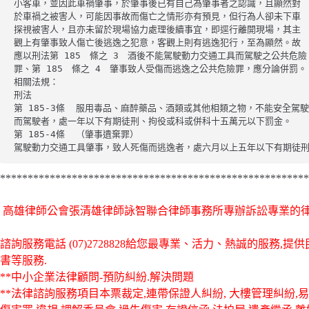
小客車，並因此車禍肇事，於肇事後已有自己為肇事者之認識，且顯然對

於車禍之被害人，可能因事故而傷亡之情形亦有預見，但行為人卻未下車

探視被害人，且亦未留於現場協力處理後續事宜，即逕行離開現場，其主

觀上有肇事致人傷亡後逃逸之犯意，客觀上則有逃逸犯行，至為顯然。故

應以刑法第 185　條之 3　酒後不能駕駛動力交通工具而駕駛之公共危險

罪、第 185　條之 4　肇事致人受傷而逃逸之公共危險罪，應分論併罰。

相關法規：

刑法

第 185-3條  服用毒品、麻醉藥品、酒類或其他相類之物，不能安全駕駛
而駕駛者，處一年以下有期徒刑、拘役或科或併科十五萬元以下罰金。

第 185-4條  （肇事遺棄罪）

駕駛動力交通工具肇事，致人死傷而逃逸者，處六月以上五年以下有期徒
********************************************************
高雄律師公會張清雄律師詠智聯合律師事務所專辦訴訟專業的
諮詢服務電話
(07)2728828給您最專業、活力、熱誠的服
書等服務.
**中小企業法律顧問-預防糾紛.解決問題
**法律諮詢服務項目本票裁定,連帶保證人糾紛, 大樓管理糾紛,易