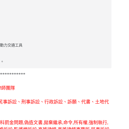
動力交通工具

刑。
***********
律師團隊
務,提供民事訴訟、刑事訴訟、行政訴訟、訴願、代書、土地代
科罰金問題,偽造文書,拋棄繼承,命令,所有權,強制執行,