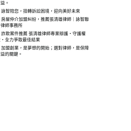
權益。
⚖️ 詠智陪您，扭轉訴訟困境，迎向美好未來
⚖️ 房屋仲介加盟糾紛，推薦張清雄律師｜詠智聯
合律師事務所
⚖️ 詐欺案件推薦 張清雄律師專業辯護・守護權
益・全力爭取最佳結果
⚖️ 加盟創業，是夢想的開始；選對律師，是保障
權益的關鍵。