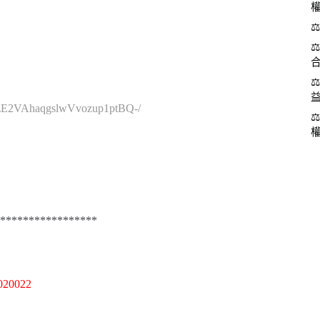
cVzE2VAhaqgslwVvozup1ptBQ-/
*****************
0022