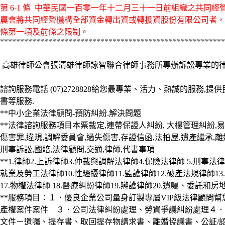
第 6-1 條 中華民國一百零一年十二月三十一日前組織之共同
農會將共同經營機構全部資金轉出資或轉投資股份有限公司者，
條第一項及前條之限制。
********************************************************
高雄律師公會張清雄律師詠智聯合律師事務所專辦訴訟專業的
諮詢服務電話
(07)2728828給您最專業、活力、熱誠的服
書等服務.
**中小企業法律顧問-預防糾紛.解決問題
**法律諮詢服務項目本票裁定,連帶保證人糾紛, 大樓管理糾紛,易
傷害罪,違規,調解委員會,過失傷害,存證信函,法拍屋,遺產繼承,
刑事訴訟,國賠,法律顧問,交通,律師,代書事項
**1.律師2.上訴律師3.仲裁與調解法律師4.保險法律師 5.刑事法
就業及勞工法律師10.性騷擾律師11.監護律師12.破產法規律師13.
17.物權法律師 18.醫療糾紛律師19.辯護律師20.遺囑、委託和
**服務項目：１．優良企業公司量身訂製專屬VIP級法律顧問
產權案件案件 ３．公司法律糾紛處理、勞資爭議糾紛處理４．
文件－遺囑、提存書、取回提存物請求書、離婚協議書、公証/