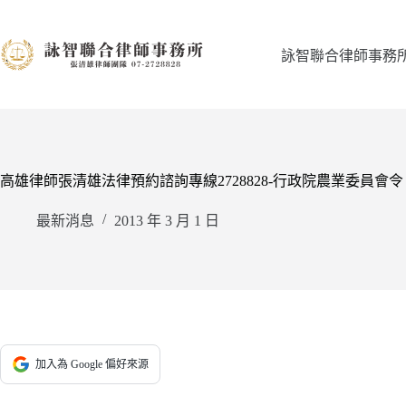
跳
至
主
詠智聯合律師事務
要
內
容
高雄律師張清雄法律預約諮詢專線2728828-行政院農業委員
最新消息
2013 年 3 月 1 日
加入為 Google 偏好來源