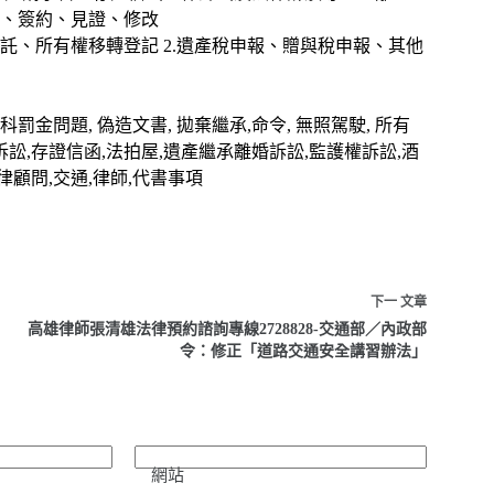
、簽約、見證、修改
信託、所有權移轉登記 2.遺產稅申報、贈與稅申報、其他
罰金問題, 偽造文書, 拋棄繼承,命令, 無照駕駛, 所有
事訴訟,存證信函,法拍屋,遺產繼承離婚訴訟,監護權訴訟,酒
律顧問,交通,律師,代書事項
下一
文章
高雄律師張清雄法律預約諮詢專線2728828-交通部／內政部
令：修正「道路交通安全講習辦法」
網站