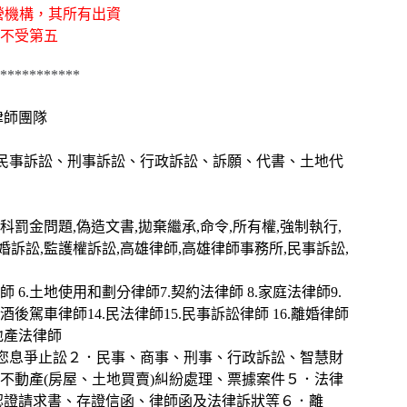
經營機構，其所有出資
不受第五
***********
律師團隊
務,提供民事訴訟、刑事訴訟、行政訴訟、訴願、代書、土地代
科罰金問題,偽造文書,拋棄繼承,命令,所有權,強制執行,
離婚訴訟,監護權訴訟,高雄律師,高雄律師事務所,民事訴訟,
律師 6.土地使用和劃分律師7.契約法律師 8.家庭法律師9.
酒後駕車律師14.民法律師15.民事訴訟律師 16.離婚律師
房地產法律師
幫您息爭止訟２．民事、商事、刑事、行政訴訟、智慧財
不動產(房屋、土地買賣)糾紛處理、票據案件５．法律
認證請求書、存證信函、律師函及法律訴狀等６．離