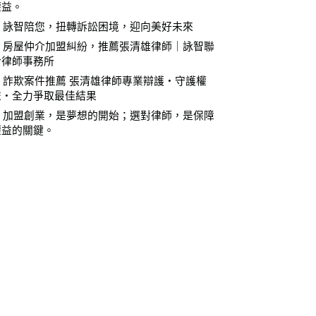
權益。
⚖️ 詠智陪您，扭轉訴訟困境，迎向美好未來
⚖️ 房屋仲介加盟糾紛，推薦張清雄律師｜詠智聯
合律師事務所
⚖️ 詐欺案件推薦 張清雄律師專業辯護・守護權
益・全力爭取最佳結果
⚖️ 加盟創業，是夢想的開始；選對律師，是保障
權益的關鍵。