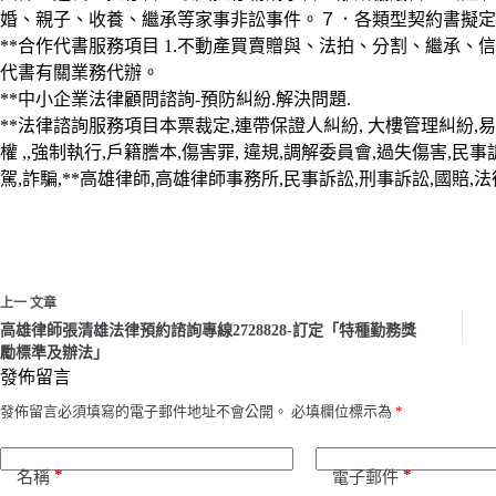
婚、親子、收養、繼承等家事非訟事件。７．各類型契約書擬定
**合作代書服務項目 1.不動產買賣贈與、法拍、分割、繼承、
代書有關業務代辦。
**中小企業法律顧問諮詢-預防糾紛.解決問題.
**法律諮詢服務項目本票裁定,連帶保證人糾紛, 大樓管理糾紛,易科
權 ,,強制執行,戶籍謄本,傷害罪, 違規,調解委員會,過失傷害,民
駕,詐騙,**高雄律師,高雄律師事務所,民事訴訟,刑事訴訟,國賠,法
上一
文章
高雄律師張清雄法律預約諮詢專線2728828-訂定「特種勤務獎
勵標準及辦法」
發佈留言
發佈留言必須填寫的電子郵件地址不會公開。
必填欄位標示為
*
*
*
名稱
電子郵件