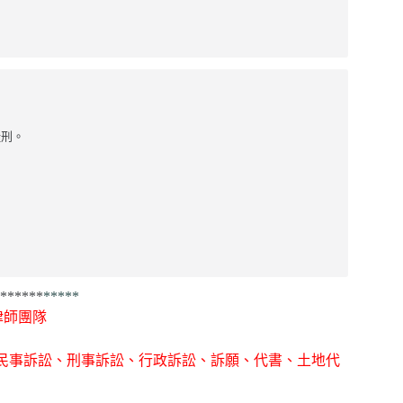
刑。

******
*****
律師團隊
務,提供民事訴訟、刑事訴訟、行政訴訟、訴願、代書、土地代