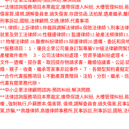
**中小企業法律顧問-預防糾紛.解決問題
**法律諮詢服務項目本票裁定,連帶保證人糾紛, 大樓管理糾紛,易
傷害罪,違規,調解委員會,過失傷害,存證信函,法拍屋,遺產繼承,
刑事訴訟,國賠,法律顧問,交通,律師,代書事項
**1.律師2.上訴律師3.仲裁與調解法律師4.保險法律師 5.刑事法
就業及勞工法律師10.性騷擾律師11.監護律師12.破產法規律師13.
17.物權法律師 18.醫療糾紛律師19.辯護律師20.遺囑、委託和
**服務項目：１．優良企業公司量身訂製專屬VIP級法律顧問
產權案件案件 ３．公司法律糾紛處理、勞資爭議糾紛處理４．
文件－遺囑、提存書、取回提存物請求書、離婚協議書、公証/
婚、親子、收養、繼承等家事非訟事件。７．各類型契約書擬定
**合作代書服務項目 1.不動產買賣贈與、法拍、分割、繼承、
代書有關業務代辦。
**中小企業法律顧問諮詢-預防糾紛.解決問題.
**法律諮詢服務項目本票裁定,連帶保證人糾紛, 大樓管理糾紛,易科
權 ,,強制執行,戶籍謄本,傷害罪, 違規,調解委員會,過失傷害,民
駕,詐騙,**高雄律師,高雄律師事務所,民事訴訟,刑事訴訟,國賠,法