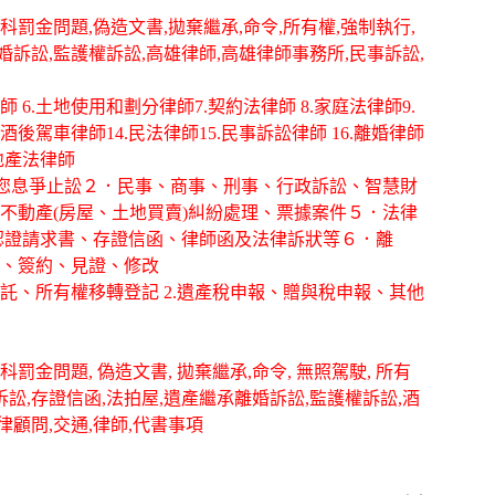
科罰金問題,偽造文書,拋棄繼承,命令,所有權,強制執行,
離婚訴訟,監護權訴訟,高雄律師,高雄律師事務所,民事訴訟,
律師 6.土地使用和劃分律師7.契約法律師 8.家庭法律師9.
酒後駕車律師14.民法律師15.民事訴訟律師 16.離婚律師
房地產法律師
幫您息爭止訟２．民事、商事、刑事、行政訴訟、智慧財
不動產(房屋、土地買賣)糾紛處理、票據案件５．法律
認證請求書、存證信函、律師函及法律訴狀等６．離
、簽約、見證、修改
信託、所有權移轉登記 2.遺產稅申報、贈與稅申報、其他
罰金問題, 偽造文書, 拋棄繼承,命令, 無照駕駛, 所有
事訴訟,存證信函,法拍屋,遺產繼承離婚訴訟,監護權訴訟,酒
律顧問,交通,律師,代書事項