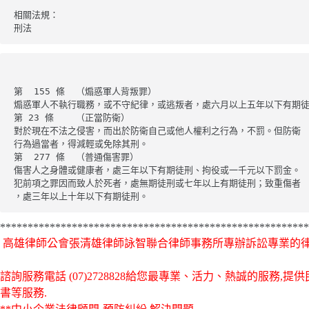
相關法規：

刑法
第  155 條  （煽惑軍人背叛罪）

煽惑軍人不執行職務，或不守紀律，或逃叛者，處六月以上五年以下有期徒
第 23 條    （正當防衛）

對於現在不法之侵害，而出於防衛自己或他人權利之行為，不罰。但防衛

行為過當者，得減輕或免除其刑。

第  277 條  （普通傷害罪）

傷害人之身體或健康者，處三年以下有期徒刑、拘役或一千元以下罰金。

犯前項之罪因而致人於死者，處無期徒刑或七年以上有期徒刑；致重傷者

，處三年以上十年以下有期徒刑。
********************************************************
高雄律師公會張清雄律師詠智聯合律師事務所專辦訴訟專業的
諮詢服務電話
(07)2728828給您最專業、活力、熱誠的服
書等服務.