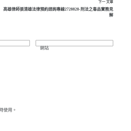
下一
文章
高雄律師張清雄法律預約諮詢專線2728828-刑法之毒品實務見
解
網站
時使用。