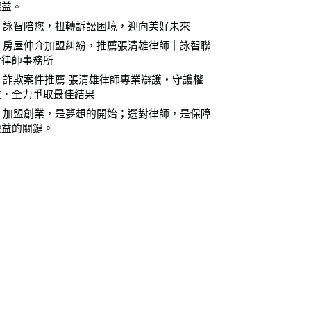
權益。
⚖️ 詠智陪您，扭轉訴訟困境，迎向美好未來
⚖️ 房屋仲介加盟糾紛，推薦張清雄律師｜詠智聯
合律師事務所
⚖️ 詐欺案件推薦 張清雄律師專業辯護・守護權
益・全力爭取最佳結果
⚖️ 加盟創業，是夢想的開始；選對律師，是保障
權益的關鍵。