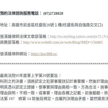
預約法律諮詢服務電話：
(07)2728828
地址：高雄市前金區旺盛街28號１樓(旺盛街與自強路交叉口)
張清雄律師法律文章部落格：
http://tw.myblog.yahoo.com/jw!T.
商務部落格：
http://www.web66.com.tw/web/Blog?MID=130485
張清雄律師網站：
https://law888.tw
********************************************************
最高法院95年度軍上字第29號要旨：
科刑之判決書，須將認定之犯罪事實詳記於事實欄，然後於理由
明其憑以認定之證據，使事實與理由兩相一致，方為合法，倘事
理由說明，不相一致，或事實、理由各欄之記載，前後齟齬，依
法第 197 條第 14 款後段規定，自屬判決理由矛盾，當然違背