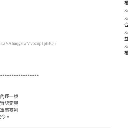
cVzE2VAhaqgslwVvozup1ptBQ-/
*****************
內逐一說
實認定與
軍事審判
法令。