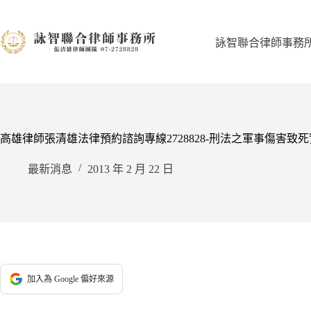
跳
至
主
詠智聯合律師事務
要
內
容
高雄律師張清雄法律預約諮詢專線2728828-刑法之軍事傷害致
最新消息
2013 年 2 月 22 日
加入為 Google 偏好來源