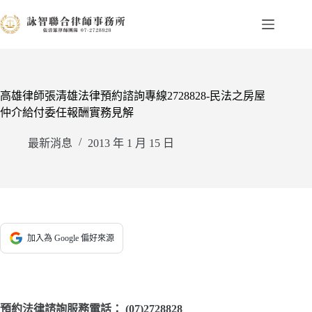
跳
至
主
要
內
容
高雄律師張清雄法律預約諮詢專線2728828-民法之房屋
仲介給付委任報酬實務見解
最新消息
2013 年 1 月 15 日
加入為 Google 偏好來源
預約法律諮詢服務電話：
(07)2728828