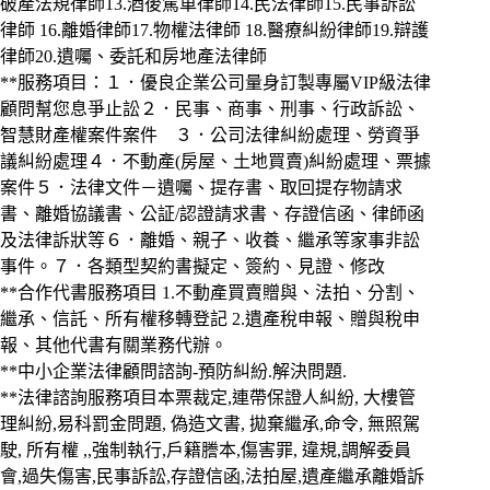
破產法規律師13.酒後駕車律師14.民法律師15.民事訴訟
律師 16.離婚律師17.物權法律師 18.醫療糾紛律師19.辯護
律師20.遺囑、委託和房地產法律師
**服務項目：１．優良企業公司量身訂製專屬VIP級法律
顧問幫您息爭止訟２．民事、商事、刑事、行政訴訟、
智慧財產權案件案件 ３．公司法律糾紛處理、勞資爭
議糾紛處理４．不動產(房屋、土地買賣)糾紛處理、票據
案件５．法律文件－遺囑、提存書、取回提存物請求
書、離婚協議書、公証/認證請求書、存證信函、律師函
及法律訴狀等６．離婚、親子、收養、繼承等家事非訟
事件。７．各類型契約書擬定、簽約、見證、修改
**合作代書服務項目 1.不動產買賣贈與、法拍、分割、
繼承、信託、所有權移轉登記 2.遺產稅申報、贈與稅申
報、其他代書有關業務代辦。
**中小企業法律顧問諮詢-預防糾紛.解決問題.
**法律諮詢服務項目本票裁定,連帶保證人糾紛, 大樓管
理糾紛,易科罰金問題, 偽造文書, 拋棄繼承,命令, 無照駕
駛, 所有權 ,,強制執行,戶籍謄本,傷害罪, 違規,調解委員
會,過失傷害,民事訴訟,存證信函,法拍屋,遺產繼承離婚訴