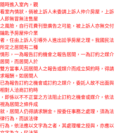
隨時進入室內，觀
看室內情狀，倘被上訴人未委請上訴人仲介房屋，上訴
人即無冒無法售屋
之風險，自行花費刊登廣告之可能，被上訴人亦無交付
鑰匙予房屋仲介業
者，任由上訴人引導外人進出訟爭房屋之理。我國民法
所定之居間有二種
情形，一為報告訂約機會之報告居間，一為訂約之媒介
居間，而居間人於
雙方當事人因居間人之報告或媒介而成立契約時，得請
求報酬。如居間人
已為報告訂約之機會或訂約之媒介，委託人故不出面與
相對人洽商訂約時
，即係以不不正當之方法阻止訂約之機會或媒介，依法
視為居間之條件成
就，居間人仍得請求酬金。按委任事務之處理，須為法
律行為，而該法律
行為，依法應以文字為之者，其處理權之授與，亦應以
文字為之，民法第