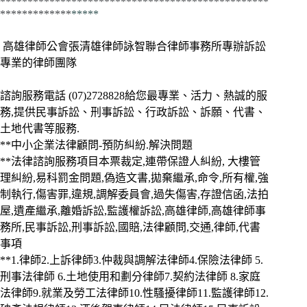
*************************************************
*************
*****
高雄律師公會張清雄律師詠智聯合律師事務所專辦訴訟
專業的律師團隊
諮詢服務電話
(07)2728828給您最專業、活力、熱誠的服
務,提供民事訴訟、刑事訴訟、行政訴訟、訴願、代書、
土地代書等服務.
**中小企業法律顧問-預防糾紛.解決問題
**法律諮詢服務項目本票裁定,連帶保證人糾紛, 大樓管
理糾紛,易科罰金問題,偽造文書,拋棄繼承,命令,所有權,強
制執行,傷害罪,違規,調解委員會,過失傷害,存證信函,法拍
屋,遺產繼承,離婚訴訟,監護權訴訟,高雄律師,高雄律師事
務所,民事訴訟,刑事訴訟,國賠,法律顧問,交通,律師,代書
事項
**1.律師2.上訴律師3.仲裁與調解法律師4.保險法律師 5.
刑事法律師 6.土地使用和劃分律師7.契約法律師 8.家庭
法律師9.就業及勞工法律師10.性騷擾律師11.監護律師12.