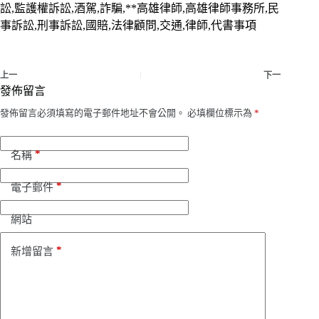
訟,監護權訴訟,酒駕,詐騙,**高雄律師,高雄律師事務所,民
事訴訟,刑事訴訟,國賠,法律顧問,交通,律師,代書事項
上一
下一
發佈留言
發佈留言必須填寫的電子郵件地址不會公開。
必填欄位標示為
*
*
名稱
*
電子郵件
網站
*
新增留言