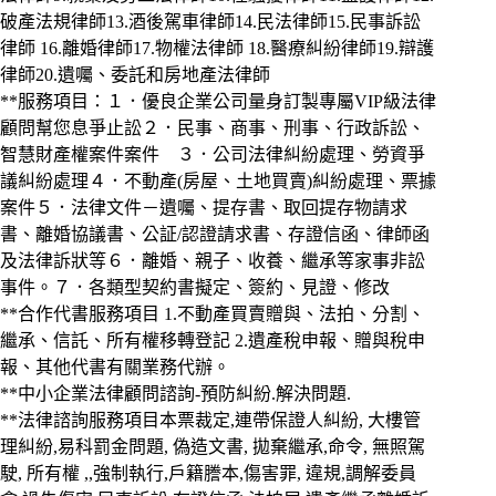
破產法規律師13.酒後駕車律師14.民法律師15.民事訴訟
律師 16.離婚律師17.物權法律師 18.醫療糾紛律師19.辯護
律師20.遺囑、委託和房地產法律師
**服務項目：１．優良企業公司量身訂製專屬VIP級法律
顧問幫您息爭止訟２．民事、商事、刑事、行政訴訟、
智慧財產權案件案件 ３．公司法律糾紛處理、勞資爭
議糾紛處理４．不動產(房屋、土地買賣)糾紛處理、票據
案件５．法律文件－遺囑、提存書、取回提存物請求
書、離婚協議書、公証/認證請求書、存證信函、律師函
及法律訴狀等６．離婚、親子、收養、繼承等家事非訟
事件。７．各類型契約書擬定、簽約、見證、修改
**合作代書服務項目 1.不動產買賣贈與、法拍、分割、
繼承、信託、所有權移轉登記 2.遺產稅申報、贈與稅申
報、其他代書有關業務代辦。
**中小企業法律顧問諮詢-預防糾紛.解決問題.
**法律諮詢服務項目本票裁定,連帶保證人糾紛, 大樓管
理糾紛,易科罰金問題, 偽造文書, 拋棄繼承,命令, 無照駕
駛, 所有權 ,,強制執行,戶籍謄本,傷害罪, 違規,調解委員