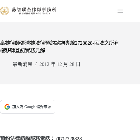
跳
至
主
要
內
容
高雄律師張清雄法律預約諮詢專線2728828-民法之所有
權移轉登記實務見解
最新消息
2012 年 12 月 28 日
加入為 Google 偏好來源
預約法律諮詢服務電話：
(07)2728828