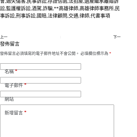
會,過失傷害,民事訴訟,存證信函,法拍屋,遺產繼承離婚訴
訟,監護權訴訟,酒駕,詐騙,**高雄律師,高雄律師事務所,民
事訴訟,刑事訴訟,國賠,法律顧問,交通,律師,代書事項
上一
下一
發佈留言
發佈留言必須填寫的電子郵件地址不會公開。
必填欄位標示為
*
*
名稱
*
電子郵件
網站
*
新增留言