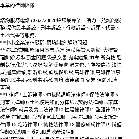
專業的律師團隊
諮詢服務電話
(07)2728828給您最專業、活力、熱誠的服
務,提供民事訴訟、刑事訴訟、行政訴訟、訴願、代書、
土地代書等服務.
**中小企業法律顧問-預防糾紛.解決問題
**法律諮詢服務項目本票裁定,連帶保證人糾紛, 大樓管
理糾紛,易科罰金問題,偽造文書,拋棄繼承,命令,所有權,強
制執行,傷害罪,違規,調解委員會,過失傷害,存證信函,法拍
屋,遺產繼承,離婚訴訟,監護權訴訟,高雄律師,高雄律師事
務所,民事訴訟,刑事訴訟,國賠,法律顧問,交通,律師,代書
事項
**1.律師2.上訴律師3.仲裁與調解法律師4.保險法律師 5.
刑事法律師 6.土地使用和劃分律師7.契約法律師 8.家庭
法律師9.就業及勞工法律師10.性騷擾律師11.監護律師12.
破產法規律師13.酒後駕車律師14.民法律師15.民事訴訟
律師 16.離婚律師17.物權法律師 18.醫療糾紛律師19.辯護
律師20.遺囑、委託和房地產法律師