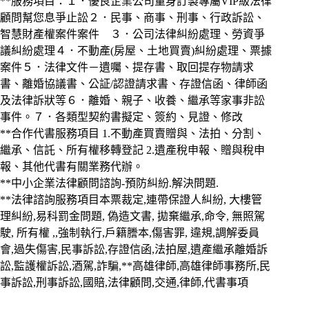
**服務項目：１．優良企業公司量身訂製專屬VIP級法律
顧問幫您息爭止訟２．民事、商事、刑事、行政訴訟、
智慧財產權案件案件 ３．公司法律糾紛處理、勞資爭
議糾紛處理４．不動產(房屋、土地買賣)糾紛處理、票據
案件５．法律文件－遺囑、提存書、取回提存物請求
書、離婚協議書、公証/認證請求書、存證信函、律師函
及法律訴狀等６．離婚、親子、收養、繼承等家事非訟
事件。７．各類型契約書擬定、簽約、見證、修改
**合作代書服務項目 1.不動產買賣贈與、法拍、分割、
繼承、信託、所有權移轉登記 2.遺產稅申報、贈與稅申
報、其他代書有關業務代辦。
**中小企業法律顧問諮詢-預防糾紛.解決問題.
**法律諮詢服務項目本票裁定,連帶保證人糾紛, 大樓管
理糾紛,易科罰金問題, 偽造文書, 拋棄繼承,命令, 無照駕
駛, 所有權 ,,強制執行,戶籍謄本,傷害罪, 違規,調解委員
會,過失傷害,民事訴訟,存證信函,法拍屋,遺產繼承離婚訴
訟,監護權訴訟,酒駕,詐騙,**高雄律師,高雄律師事務所,民
事訴訟,刑事訴訟,國賠,法律顧問,交通,律師,代書事項