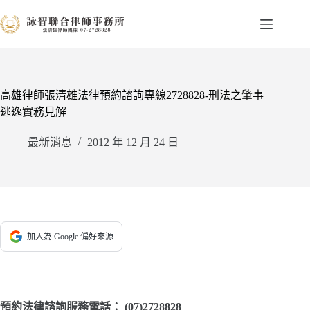
跳
至
主
要
內
容
高雄律師張清雄法律預約諮詢專線2728828-刑法之肇事
逃逸實務見解
最新消息
2012 年 12 月 24 日
加入為 Google 偏好來源
預約法律諮詢服務電話：
(07)2728828