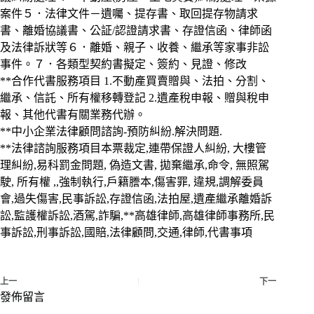
案件５．法律文件－遺囑、提存書、取回提存物請求
書、離婚協議書、公証/認證請求書、存證信函、律師函
及法律訴狀等６．離婚、親子、收養、繼承等家事非訟
事件。７．各類型契約書擬定、簽約、見證、修改
**合作代書服務項目 1.不動產買賣贈與、法拍、分割、
繼承、信託、所有權移轉登記 2.遺產稅申報、贈與稅申
報、其他代書有關業務代辦。
**中小企業法律顧問諮詢-預防糾紛.解決問題.
**法律諮詢服務項目本票裁定,連帶保證人糾紛, 大樓管
理糾紛,易科罰金問題, 偽造文書, 拋棄繼承,命令, 無照駕
駛, 所有權 ,,強制執行,戶籍謄本,傷害罪, 違規,調解委員
會,過失傷害,民事訴訟,存證信函,法拍屋,遺產繼承離婚訴
訟,監護權訴訟,酒駕,詐騙,**高雄律師,高雄律師事務所,民
事訴訟,刑事訴訟,國賠,法律顧問,交通,律師,代書事項
上一
下一
發佈留言