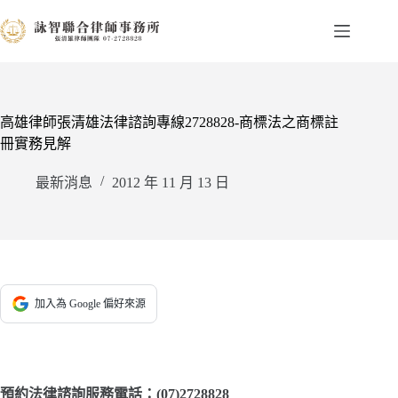
跳
至
主
要
內
容
高雄律師張清雄法律諮詢專線2728828-商標法之商標註
冊實務見解
最新消息
2012 年 11 月 13 日
加入為 Google 偏好來源
預約法律諮詢服務電話：(07)2728828