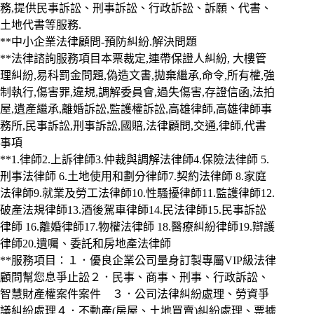
務,提供民事訴訟、刑事訴訟、行政訴訟、訴願、代書、
土地代書等服務.
**中小企業法律顧問-預防糾紛.解決問題
**法律諮詢服務項目本票裁定,連帶保證人糾紛, 大樓管
理糾紛,易科罰金問題,偽造文書,拋棄繼承,命令,所有權,強
制執行,傷害罪,違規,調解委員會,過失傷害,存證信函,法拍
屋,遺產繼承,離婚訴訟,監護權訴訟,高雄律師,高雄律師事
務所,民事訴訟,刑事訴訟,國賠,法律顧問,交通,律師,代書
事項
**1.律師2.上訴律師3.仲裁與調解法律師4.保險法律師 5.
刑事法律師 6.土地使用和劃分律師7.契約法律師 8.家庭
法律師9.就業及勞工法律師10.性騷擾律師11.監護律師12.
破產法規律師13.酒後駕車律師14.民法律師15.民事訴訟
律師 16.離婚律師17.物權法律師 18.醫療糾紛律師19.辯護
律師20.遺囑、委託和房地產法律師
**服務項目：１．優良企業公司量身訂製專屬VIP級法律
顧問幫您息爭止訟２．民事、商事、刑事、行政訴訟、
智慧財產權案件案件 ３．公司法律糾紛處理、勞資爭
議糾紛處理４．不動產(房屋、土地買賣)糾紛處理、票據