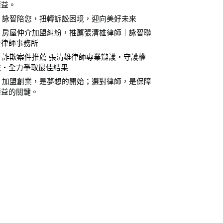
權益。
⚖️ 詠智陪您，扭轉訴訟困境，迎向美好未來
⚖️ 房屋仲介加盟糾紛，推薦張清雄律師｜詠智聯
合律師事務所
⚖️ 詐欺案件推薦 張清雄律師專業辯護・守護權
益・全力爭取最佳結果
⚖️ 加盟創業，是夢想的開始；選對律師，是保障
權益的關鍵。