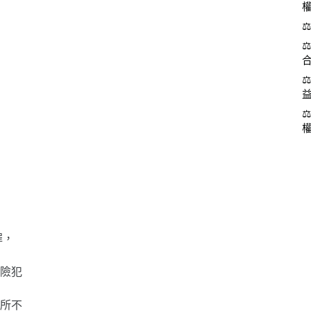
罪，
險犯
所不