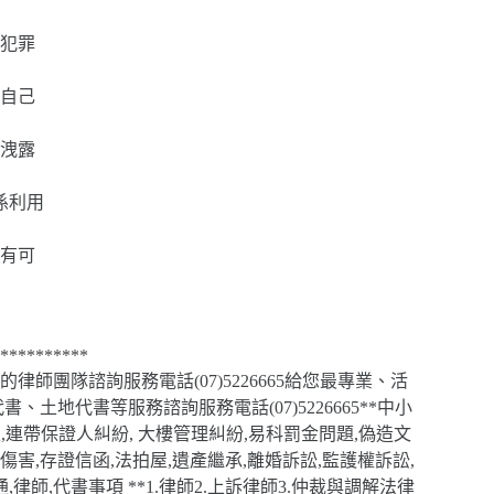
犯罪
自己
洩露
係利用
有可
**********
團隊諮詢服務電話(07)5226665給您最專業、活
地代書等服務諮詢服務電話(07)5226665**中小
,連帶保證人糾紛, 大樓管理糾紛,易科罰金問題,偽造文
失傷害,存證信函,法拍屋,遺產繼承,離婚訴訟,監護權訴訟,
律師,代書事項 **1.律師2.上訴律師3.仲裁與調解法律