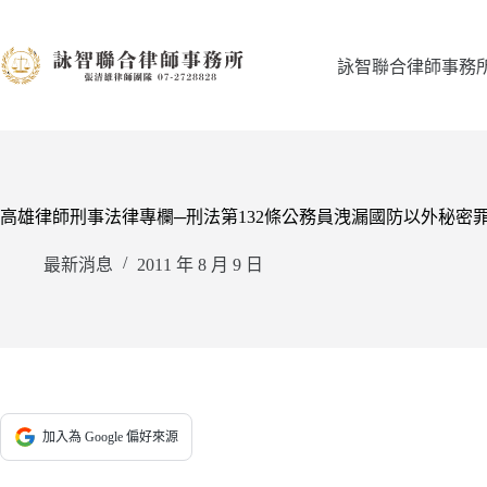
跳
至
主
詠智聯合律師事務
要
內
容
高雄律師刑事法律專欄─刑法第132條公務員洩漏國防以外秘
最新消息
2011 年 8 月 9 日
加入為 Google 偏好來源