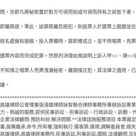
問，亦即凡將秘密置於對方可得而知或可得而持有之狀態下者，
即屬既遂。準此，該罪既屬危險犯，則投票人於選票上圈選並在
姓名處做有摺痕，投入票櫃時，罪即應成立，並不待唱票、亮票
選票內容而完成犯罪。然原判決理由竟說明上訴人甲○○、庚○○
不知情之唱票人亮票洩漏秘密，屬間接正犯，其法律之適用，已
議。
********************************************************
高雄律師公會理事張清雄律師詠智聯合律師事務所專辦訴訟專業的律師
力、熱誠的服務,提供民事訴訟、刑事訴訟、行政訴訟、訴願、代書、土
企業法律顧問-預防糾紛.解決問題.**法律諮詢服務項目 本票裁定
書,拋棄繼承,命令,所有權,強制執行,傷害罪,違規,調解委員會,過
高雄律師,高雄律師事務所,民事訴訟,刑事訴訟,國賠,法律顧問,交通,