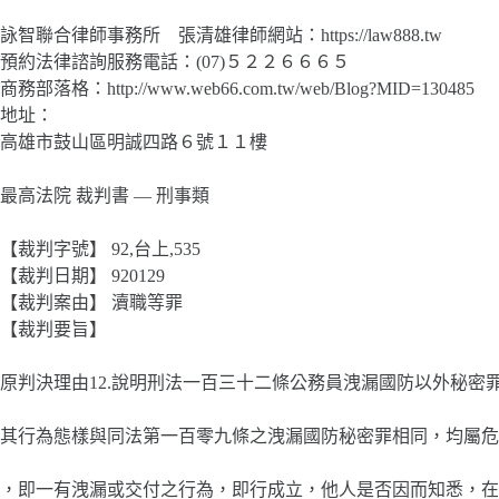
詠智聯合律師事務所 張清雄律師網站：https://law888.tw
預約法律諮詢服務電話：(07)５２２６６６５
商務部落格：http://www.web66.com.tw/web/Blog?MID=130485
地址：
高雄市鼓山區明誠四路６號１１樓
最高法院 裁判書 — 刑事類
【裁判字號】 92,台上,535
【裁判日期】 920129
【裁判案由】 瀆職等罪
【裁判要旨】
原判決理由12.說明刑法一百三十二條公務員洩漏國防以外秘密
其行為態樣與同法第一百零九條之洩漏國防秘密罪相同，均屬危
，即一有洩漏或交付之行為，即行成立，他人是否因而知悉，在