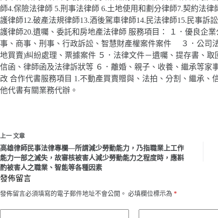
師4.保險法律師 5.刑事法律師 6.土地使用和劃分律師7.契約法律師
護律師12.破產法規律師13.酒後駕車律師14.民法律師15.民事訴訟律
護律師20.遺囑、委託和房地產法律師 服務項目： １．優良企業
事、商事、刑事、行政訴訟、智慧財產權案件案件 ３．公司法
地買賣)糾紛處理、票據案件 ５．法律文件－遺囑、提存書、取
信函、律師函及法律訴狀等 ６．離婚、親子、收養、繼承等家
改 合作代書服務項目 1.不動產買賣贈與、法拍、分割、繼承、
他代書有關業務代辦。
上一
文章
高雄律師民事法律專欄—所謂減少勞動能力，乃指職業上工作
能力一部之滅失，故審核被害人減少勞動能力之程度時，應斟
酌被害人之職業、智能等各種因素
發佈留言
發佈留言必須填寫的電子郵件地址不會公開。
必填欄位標示為
*