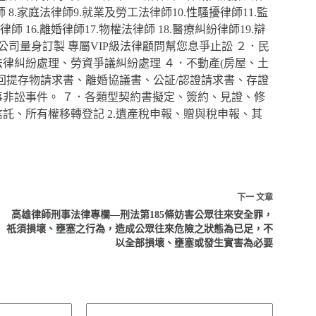
 8.家庭法律師9.就業及勞工法律師10.性騷擾律師11.監
師 16.離婚律師17.物權法律師 18.醫療糾紛律師19.辯
公司量身訂製 專屬VIP級法律顧問幫您息爭止訟 ２．民
律糾紛處理、勞資爭議糾紛處理 ４．不動產(房屋、土
回提存物請求書、離婚協議書、公証/認證請求書、存證
事非訟事件。 ７．各類型契約書擬定、簽約、見證、修
信託、所有權移轉登記 2.遺產稅申報、贈與稅申報、其
下一
文章
高雄律師刑事法律專欄—刑法第185條妨害公眾往來安全罪，
祇須損壞、壅塞之行為，造成公眾往來危險之狀態為已足，不
以全部損壞、壅塞或發生實害為必要