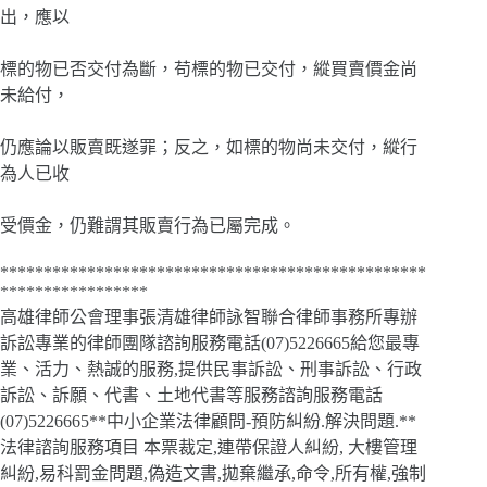
出，應以
標的物已否交付為斷，苟標的物已交付，縱買賣價金尚
未給付，
仍應論以販賣既遂罪；反之，如標的物尚未交付，縱行
為人已收
受價金，仍難謂其販賣行為已屬完成。
*************************************************
*****************
高雄律師公會理事張清雄律師詠智聯合律師事務所專辦
訴訟專業的律師團隊諮詢服務電話(07)5226665給您最專
業、活力、熱誠的服務,提供民事訴訟、刑事訴訟、行政
訴訟、訴願、代書、土地代書等服務諮詢服務電話
(07)5226665**中小企業法律顧問-預防糾紛.解決問題.**
法律諮詢服務項目 本票裁定,連帶保證人糾紛, 大樓管理
糾紛,易科罰金問題,偽造文書,拋棄繼承,命令,所有權,強制