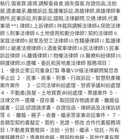
執行,傷害罪,違規,調解委員會,過失傷害,存證信函,法拍
屋,遺產繼承,離婚訴訟,監護權訴訟,高雄律師,高雄律師事
務所,民事訴訟,刑事訴訟,國賠,法律顧問,交通,律師,代書
事項 **1.律師2.上訴律師3.仲裁與調解法律師4.保險法律
師 5.刑事法律師 6.土地使用和劃分律師7.契約法律師 8.
家庭法律師9.就業及勞工法律師10.性騷擾律師11.監護律
師12.破產法規律師13.酒後駕車律師14.民法律師15.民事
訴訟律師 16.離婚律師17.物權法律師 18.醫療糾紛律師19.
辯護律師20.遺囑、委託和房地產法律師 服務項目：
１．優良企業公司量身訂製 專屬VIP級法律顧問幫您息
爭止訟 ２．民事、商事、刑事、行政訴訟、智慧財產權
案件案件 ３．公司法律糾紛處理、勞資爭議糾紛處理
４．不動產(房屋、土地買賣)糾紛處理、票據案件 ５．
法律文件－遺囑、提存書、取回提存物請求書、離婚協
議書、公証/認證請求書、存證信函、律師函及法律訴狀
等 ６．離婚、親子、收養、繼承等家事非訟事件。 ７．
各類型契約書擬定、簽約、見證、修改 合作代書服務項
目 1.不動產買賣贈與、法拍、分割、繼承、信託、所有
權移轉登記 2.遺產稅申報、贈與稅申報、其他代書有關