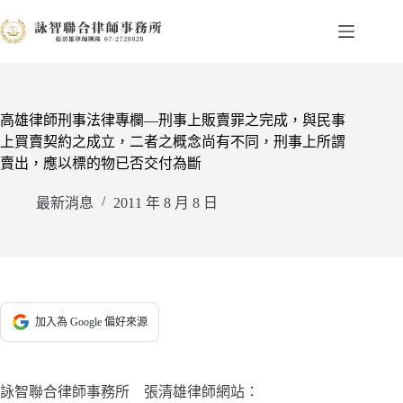
跳
至
主
要
內
容
高雄律師刑事法律專欄—刑事上販賣罪之完成，與民事
上買賣契約之成立，二者之概念尚有不同，刑事上所謂
賣出，應以標的物已否交付為斷
最新消息
2011 年 8 月 8 日
加入為 Google 偏好來源
詠智聯合律師事務所 張清雄律師網站：